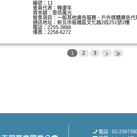
編號：11
會員代表：韓康年
資本額：壹佰萬元
營業項目：一般其他廣告服務、戶外媒體廣告代
通訊地址：新北市板橋區文化路2段251號2樓
電話：2255-3888
傳真：2258-6272
1
2
3
電話 : 02-256739