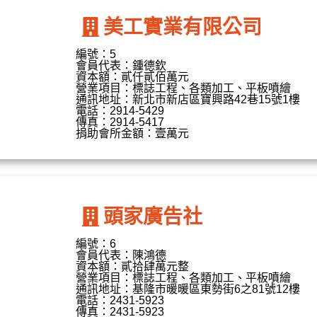
美工實業有限公司
編號：5
會員代表：鍾德欽
資本額：貳仟貳佰萬元
營業項目：標誌工程、各類加工、平板噴繪
通訊地址：新北市新店區寶興路42巷15號1樓
電話：2914-5429
傳真：2914-5417
捐助會所金額：壹萬元
頭家廣告社
編號：6
會員代表：陳鴻德
資本額：貳拾肆萬元整
營業項目：標誌工程、各類加工、平板噴繪
通訊地址：基隆市暖暖區東勢街6之81號12樓
電話：2431-5923
傳真：2431-5923