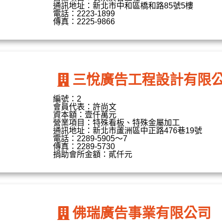
通訊地址：新北市中和區橋和路85號5樓
電話：2223-1899
傳真：2225-9866
三悅廣告工程設計有限
編號：2
會員代表：許尚文
資本額：壹仟萬元
營業項目：特殊看板、特殊金屬加工
通訊地址：新北市蘆洲區中正路476巷19號
電話：2289-5905～7
傳真：2289-5730
捐助會所金額：貳仟元
佛瑞廣告事業有限公司