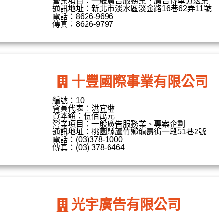
營業項目：一般廣告服務業、廣告傳單分送業
通訊地址：新北市淡水區淡金路16巷62弄11號
電話：8626-9696
傳真：8626-9797
十豐國際事業有限公司
編號：10
會員代表：洪宜琳
資本額：伍佰萬元
營業項目：一般廣告服務業、專案企劃
通訊地址：桃園縣蘆竹鄉龍壽街一段51巷2號
電話：(03)378-1000
傳真：(03) 378-6464
光宇廣告有限公司