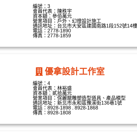
編號：3
會員代表：陳秩宇
資本額：參佰萬元
營業項目：戶外、幻燈設計施工
通訊地址：台北市大安區建國南路1段152號14
電話：2778-1890
傳真：2778-1859
優拿設計工作室
編號：4
會員代表：林裕盛
資本額：貳拾萬元
營業項目：保麗龍雕塑造型道具、產品模型
通訊地址：新北市永和區豫溪街136巷1號
電話：8928-1898 . 8928-1868
傳真：8928-1808