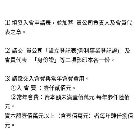
⑴ 填妥入會申請表，並加蓋 貴公司負責人及會員代
表之章。
⑵ 請交 貴公司「設立登記表(營利事業登記證)」及
會員代表 「身份證」等二項影印本各一份。
⑶ 請繳交入會費與常年會費費用。
①入 會 費 ：壹仟貳佰元。
②常年會費：資本額未滿壹佰萬元 每年參仟陸佰
元。
資本額壹佰萬元以上（含壹佰萬元）者每年肆仟捌佰
元。